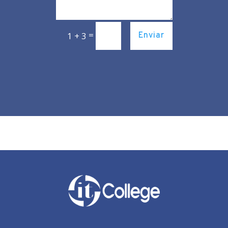
=
1 + 3
Enviar