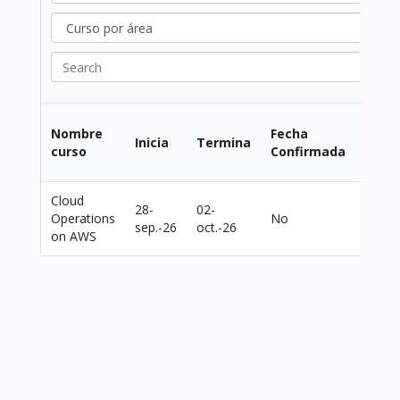
Días 
Nombre
Fecha
Inicia
Termina
la
curso
Confirmada
Sema
Cloud
28-
02-
Operations
No
Lu a V
sep.-26
oct.-26
on AWS