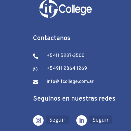
Contactanos
+5411 5237-3500

+54911 2864 1269

info@itcollege.com.ar

Seguínos en nuestras redes
Seguir
Seguir