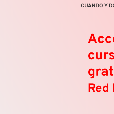
CUANDO Y D
Acc
cur
grat
Red 