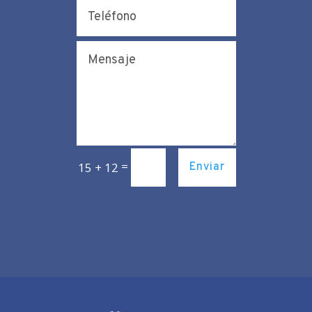
=
15 + 12
Enviar