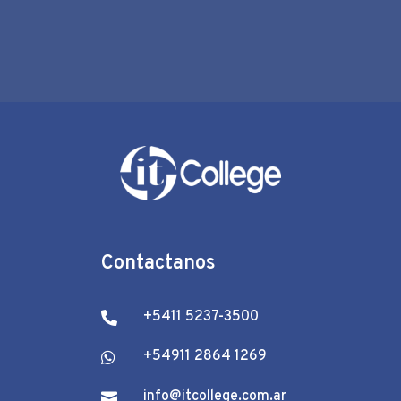
Contactanos
+5411 5237-3500

+54911 2864 1269

info@itcollege.com.ar
