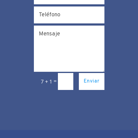
=
7 + 1
Enviar