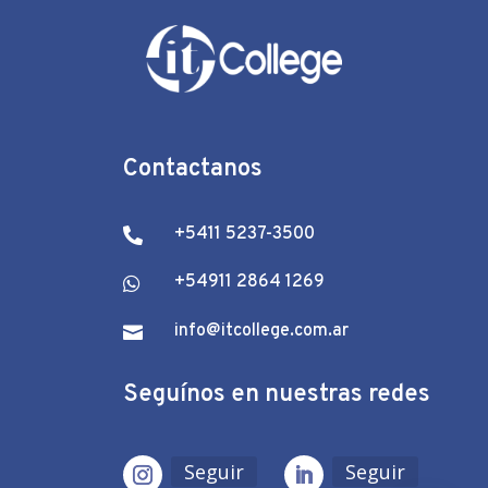
Contactanos
+5411 5237-3500

+54911 2864 1269

info@itcollege.com.ar

Seguínos en nuestras redes
Seguir
Seguir