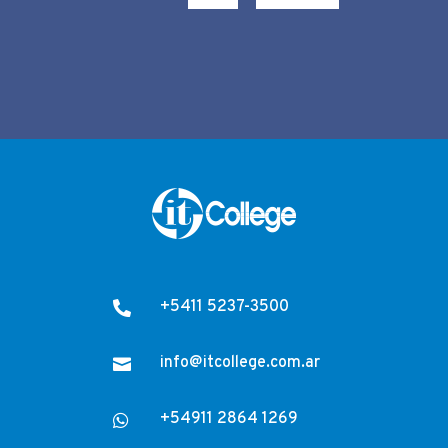
+5411 5237-3500

info@itcollege.com.ar

+54911 2864 1269
