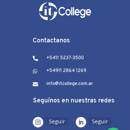
Contactanos
+5411 5237-3500

+54911 2864 1269

info@itcollege.com.ar

Seguínos en nuestras redes
Seguir
Seguir