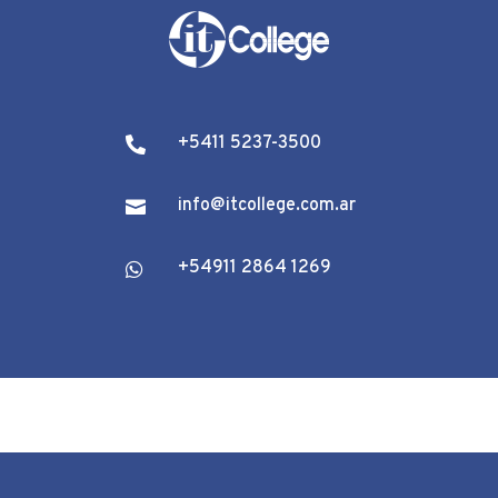
+5411 5237-3500

info@itcollege.com.ar

+54911 2864 1269
