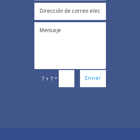
=
7 + 7
Enviar