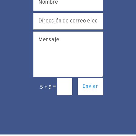
=
5 + 9
Enviar