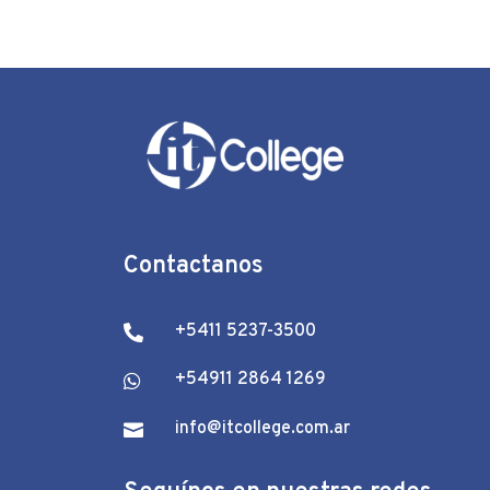
Contactanos
+5411 5237-3500

+54911 2864 1269

info@itcollege.com.ar
