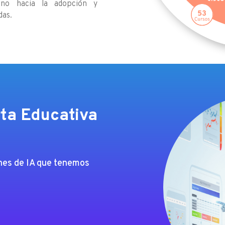
ino hacia la adopción y
das.
ta Educativa
ones de IA que tenemos