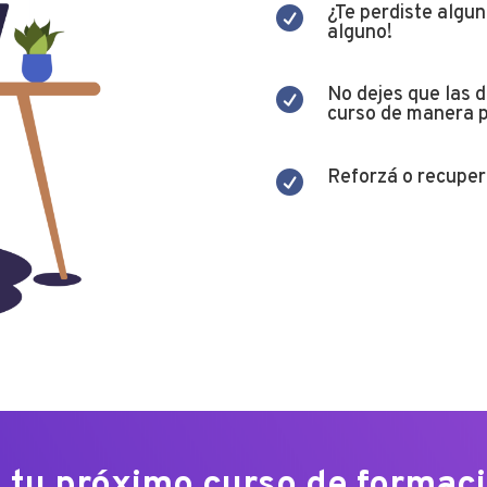
¿Te perdiste algun

alguno!
No dejes que las 

curso de manera p
Reforzá o recupera

 tu próximo curso de formació